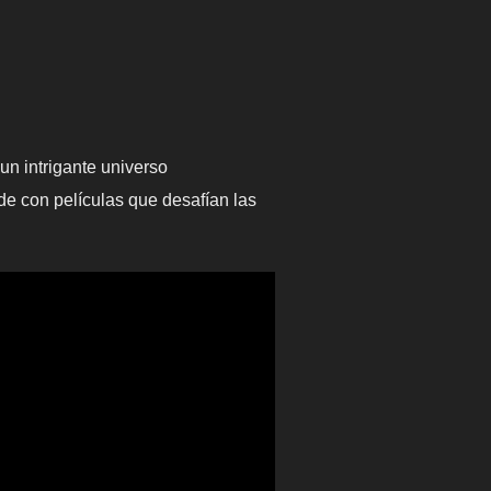
un intrigante universo
de con películas que desafían las