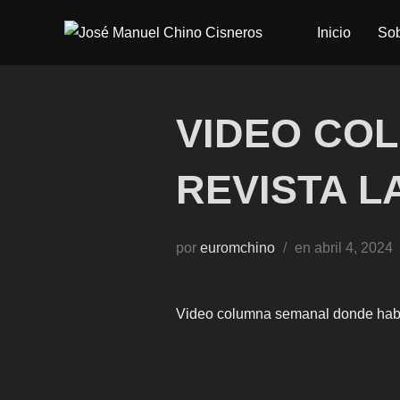
Saltar
Inicio
Sob
al
contenido
VIDEO CO
REVISTA L
Publicado
por
euromchino
en
abril 4, 2024
el
Video columna semanal donde hablo 