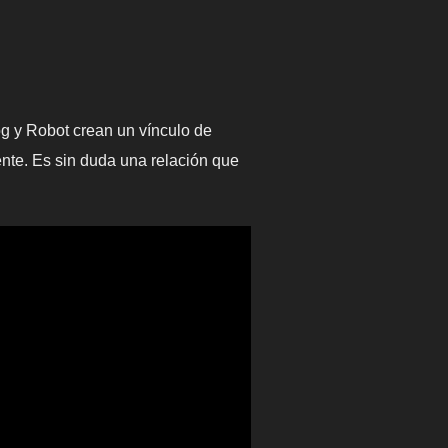
og y Robot crean un vínculo de
nte. Es sin duda una relación que