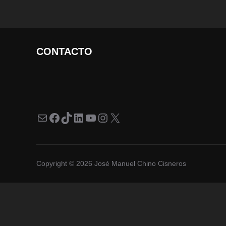
CONTACTO
Correo electrónico
Facebook
TikTok
LinkedIn
YouTube
Instagram
X
Copyright © 2026 José Manuel Chino Cisneros