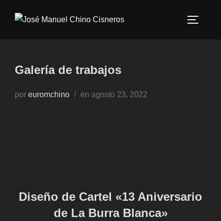
Saltar
al
ALTERN
contenido
Galería de trabajos
Publicado
por
euromchino
en
agosto 23, 2022
el
Diseño de Cartel «13 Aniversario
de La Burra Blanca»